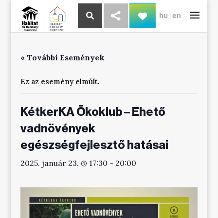
hu
|
en
« További Események
Ez az esemény elmúlt.
KétkerKA Ökoklub – Ehető
vadnövények
egészségfejlesztő hatásai
2025. január 23. @ 17:30
-
20:00