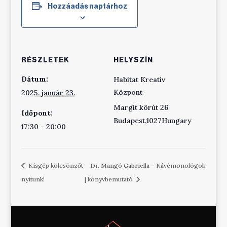
Hozzáadás naptárhoz
RÉSZLETEK
HELYSZÍN
Dátum:
Habitat Kreatív
Központ
2025. január 23.
Margit körút 26
Időpont:
Budapest
,
1027
Hungary
17:30 - 20:00
Kisgép kölcsönzőt
Dr. Mangó Gabriella – Kávémonológok
nyitunk!
| könyvbemutató