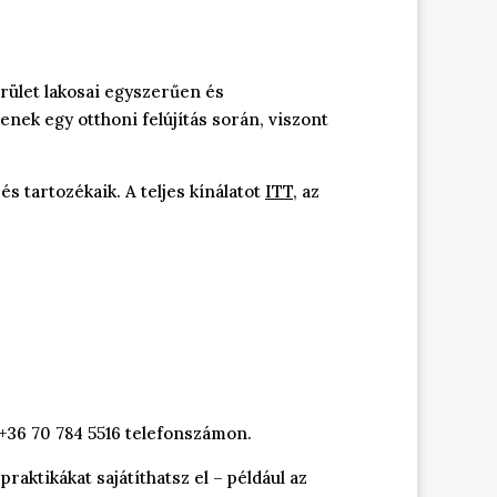
rület lakosai egyszerűen és
ek egy otthoni felújítás során, viszont
s tartozékaik. A teljes kínálatot
ITT
, az
 +36 70 784 5516 telefonszámon.
raktikákat sajátíthatsz el – például az