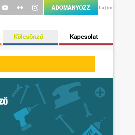
ADOMÁNYOZZ
hu
|
en
Kölcsönző
Kapcsolat