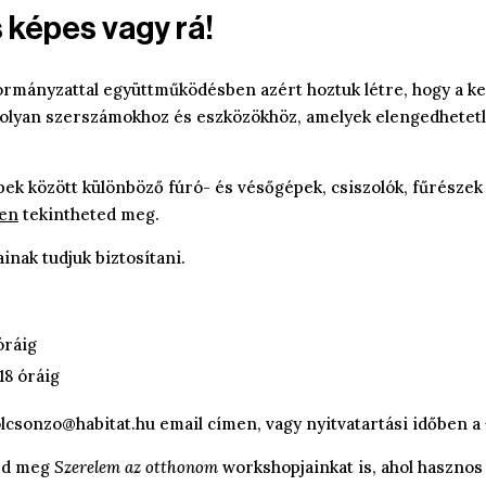
 képes vagy rá!
ormányzattal együttműködésben azért hoztuk létre, hogy a ke
lyan szerszámokhoz és eszközökhöz, amelyek elengedhetetlen
ek között különböző fúró- és vésőgépek, csiszolók, fűrészek é
ken
tekintheted meg.
inak tudjuk biztosítani.
óráig
18 óráig
lcsonzo@habitat.hu
email címen, vagy nyitvatartási időben a
asd meg
Szerelem az otthonom
workshopjainkat is, ahol hasznos p