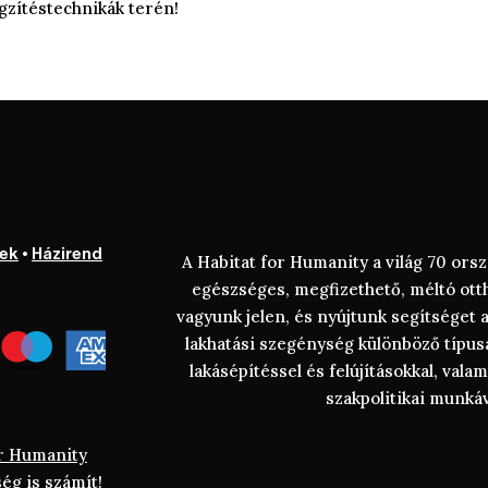
ögzítéstechnikák terén!
lek
•
Házirend
A Habitat for Humanity a világ 70 or
egészséges, megfizethető, méltó ot
vagyunk jelen, és nyújtunk segítséget 
lakhatási szegénység különböző típus
lakásépítéssel és felújításokkal, val
szakpolitikai munkáv
or Humanity
ég is számít!