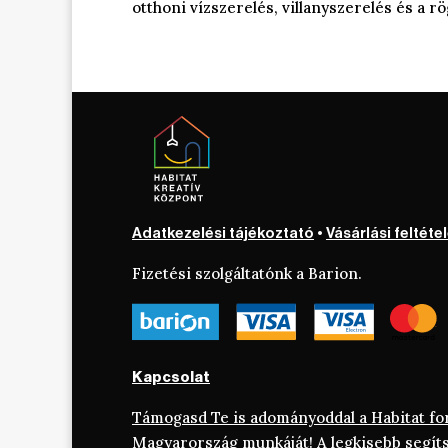
otthoni vízszerelés, villanyszerelés és a r
Adatkezelési tájékoztató
•
Vásárlási feltéte
Fizetési szolgáltatónk a Barion.
Kapcsolat
Támogasd Te is adományoddal a Habitat f
Magyarország munkáját!
A legkisebb segíts