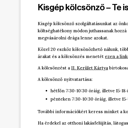
Kisgép kölcsönző – Te is
Kisgép kölcsönző szolgáltatásunkat az önk
költséghatékony módon juthassanak hozzá o
megvásárolni drága lenne azokat.
Közel 20 eszköz kölcsönözhető nálunk, több
árakat és a kölcsönzés menetét
ezen a lin
A kölcsönzést a
II. Kerület Kártya
birtokosa
A kölcsönző nyitvatartása:
hétfőn 7:30-10:30 óráig, illetve 15-18 
pénteken 7:30-10:30 óráig, illetve 15-
További információkért keress minket a
ko
Ha érdekel az otthoni lakásfelújítás, látog