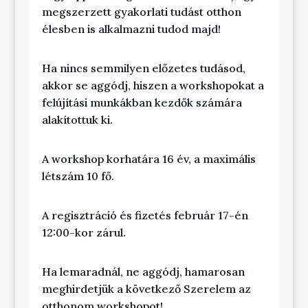
megszerzett gyakorlati tudást otthon
élesben is alkalmazni tudod majd!
Ha nincs semmilyen előzetes tudásod,
akkor se aggódj, hiszen a workshopokat a
felújítási munkákban kezdők számára
alakítottuk ki.
A workshop korhatára 16 év, a maximális
létszám 10 fő.
A regisztráció és fizetés február 17-én
12:00-kor zárul.
Ha lemaradnál, ne aggódj, hamarosan
meghirdetjük a következő Szerelem az
otthonom workshopot!