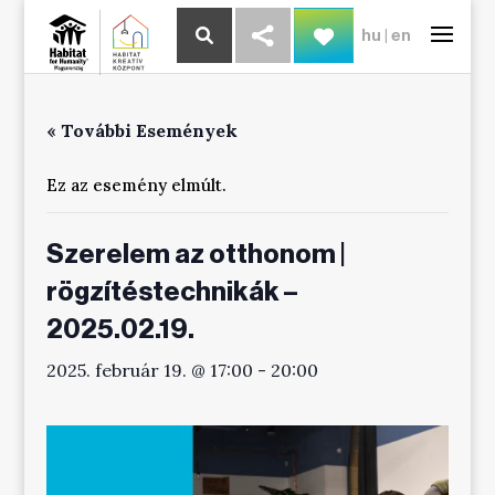
hu
|
en
« További Események
Ez az esemény elmúlt.
Szerelem az otthonom |
rögzítéstechnikák –
2025.02.19.
2025. február 19. @ 17:00
-
20:00