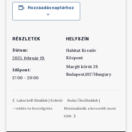
Hozzáadás naptárhoz
RÉSZLETEK
HELYSZÍN
Dátum:
Habitat Kreatív
Központ
2025. február 19.
Margit körút 26
Időpont:
Budapest
,
1027
Hungary
17:00 - 20:00
Lakni kell! filmklub | Keltető
Budai Ökofilmklub |
– vetítés és beszélgetés
Minimalisták: a kevesebb most
több