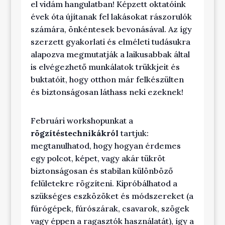
el vidám hangulatban! Képzett oktatóink
évek óta újítanak fel lakásokat rászorulók
számára, önkéntesek bevonásával. Az így
szerzett gyakorlati és elméleti tudásukra
alapozva megmutatják a laikusabbak által
is elvégezhető munkálatok trükkjeit és
buktatóit, hogy otthon már felkészülten
és biztonságosan láthass neki ezeknek!
Februári workshopunkat a
rögzítéstechnikákról
tartjuk:
megtanulhatod, hogy hogyan érdemes
egy polcot, képet, vagy akár tükröt
biztonságosan és stabilan különböző
felületekre rögzíteni. Kipróbálhatod a
szükséges eszközöket és módszereket (a
fúrógépek, fúrószárak, csavarok, szögek
vagy éppen a ragasztók használatát), így a