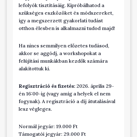
lefolyók tisztításáig. Kipróbálhatod a
szükséges eszközöket és módszereket,
így a megszerzett gyakorlati tudást
otthon élesben is alkalmazni tudod majd!
Ha nincs semmilyen előzetes tudásod,
akkor se aggódj, a workshopokat a
felújítási munkákban kezdők számára
alakítottuk ki.
Regisztráció és fizetés:
2026. április 29-
én 16:00-ig (vagy amíg a helyek el nem
fogynak). A regisztráció a díj átutalásával
lesz végleges.
Normál jegyár: 19.000 Ft
Támogatói jegyár: 29.000 Ft