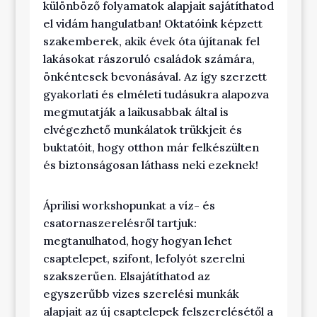
különböző folyamatok alapjait sajátíthatod
el vidám hangulatban! Oktatóink képzett
szakemberek, akik évek óta újítanak fel
lakásokat rászoruló családok számára,
önkéntesek bevonásával. Az így szerzett
gyakorlati és elméleti tudásukra alapozva
megmutatják a laikusabbak által is
elvégezhető munkálatok trükkjeit és
buktatóit, hogy otthon már felkészülten
és biztonságosan láthass neki ezeknek!
Áprilisi workshopunkat a víz- és
csatornaszerelésről tartjuk:
megtanulhatod, hogy hogyan lehet
csaptelepet, szifont, lefolyót szerelni
szakszerűen. Elsajátíthatod az
egyszerűbb vizes szerelési munkák
alapjait az új csaptelepek felszerelésétől a