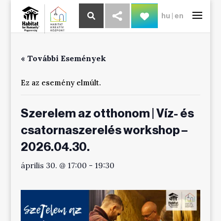
hu
|
en
« További Események
Ez az esemény elmúlt.
Szerelem az otthonom | Víz- és
csatornaszerelés workshop –
2026.04.30.
április 30. @ 17:00
-
19:30