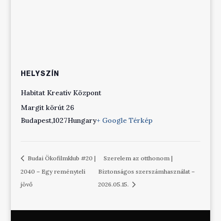
HELYSZÍN
Habitat Kreatív Központ
Margit körút 26
Budapest
,
1027
Hungary
+ Google Térkép
Budai Ökofilmklub #20 |
Szerelem az otthonom |
2040 – Egy reményteli
Biztonságos szerszámhasználat –
jövő
2026.05.15.