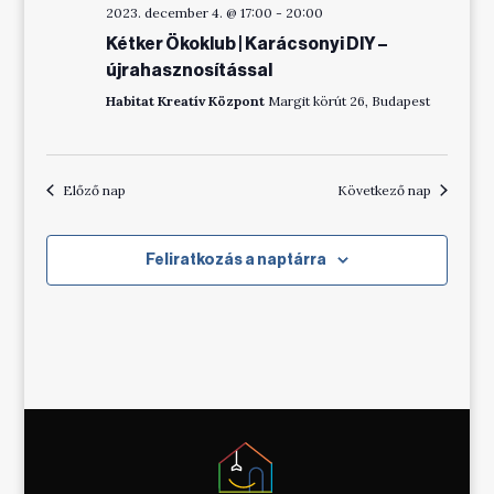
2023. december 4. @ 17:00
-
20:00
Kétker Ökoklub | Karácsonyi DIY –
újrahasznosítással
Habitat Kreatív Központ
Margit körút 26, Budapest
Előző nap
Következő nap
Feliratkozás a naptárra