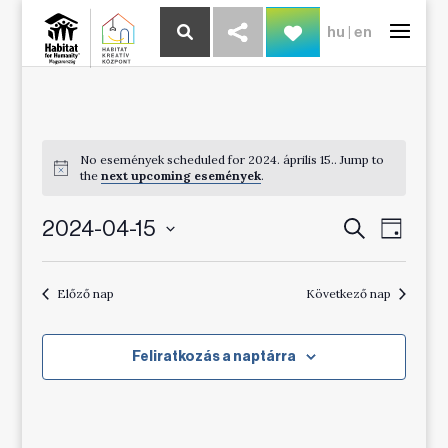
hu
|
en
No események scheduled for 2024. április 15.. Jump to
the
next upcoming események
.
Esemény
Esem
2024-04-15
Keresett
Day
kifejezés
Views
Search
Dátum
Navig
kiválasztása.
and
Előző nap
Következő nap
Views
Navigatio
Feliratkozás a naptárra