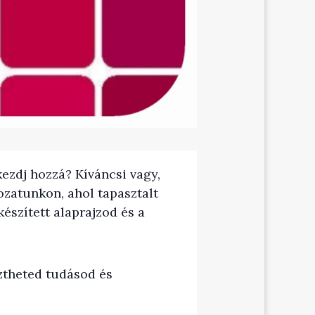
ezdj hozzá? Kíváncsi vagy,
ozatunkon, ahol tapasztalt
észített alaprajzod és a
ztheted tudásod és