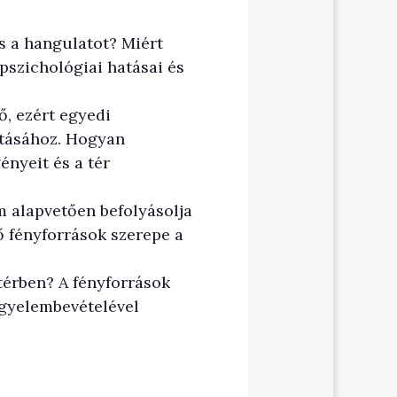
s a hangulatot? Miért
pszichológiai hatásai és
, ezért egyedi
ításához. Hogyan
ényeit és a tér
m alapvetően befolyásolja
ző fényforrások szerepe a
 térben? A fényforrások
igyelembevételével