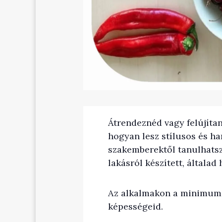
Átrendeznéd vagy felújíta
hogyan lesz stílusos és h
szakemberektől tanulhatsz
lakásról készített, általad
Az alkalmakon a minimum 9
képességeid.