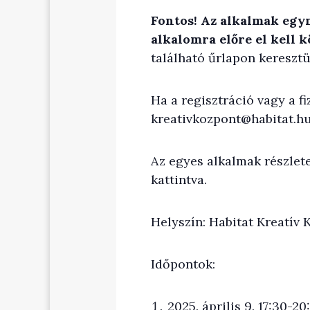
Fontos! Az alkalmak egym
alkalomra előre el kell 
található űrlapon keresztü
Ha a regisztráció vagy a f
kreativkozpont@habitat.h
Az egyes alkalmak részlete
kattintva.
Helyszín: Habitat Kreatív 
Időpontok:
2025. április 9. 17:30-2