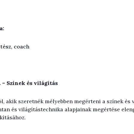
a:
tész, coach
. – Színek és világítás
, akik szeretnék mélyebben megérteni a színek és vi
íntan és világítástechnika alapjainak megértése el
akításához.