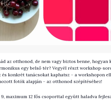
nád az otthonod, de nem vagy biztos benne, hogyan k
armonikus egy belső tér? Vegyél részt workshop-sor
 és konkrét tanácsokat kaphatsz – a workshopon elk
 hozott fotók alapján – az otthonod szépítéséhez!
, maximum 12 fős csoporttal együtt haladva fejles