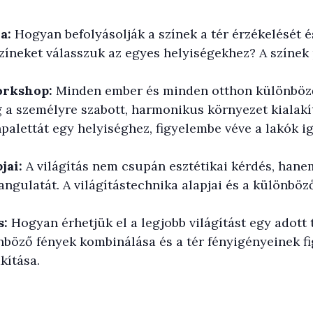
a:
Hogyan befolyásolják a színek a tér érzékelését é
zíneket válasszuk az egyes helyiségekhez? A színek 
orkshop:
Minden ember és minden otthon különböző
 a személyre szabott, harmonikus környezet kialak
npalettát egy helyiséghez, figyelembe véve a lakók ig
jai:
A világítás nem csupán esztétikai kérdés, hane
hangulatát. A világítástechnika alapjai és a különbö
s:
Hogyan érhetjük el a legjobb világítást egy adott
önböző fények kombinálása és a tér fényigényeinek f
akítása.