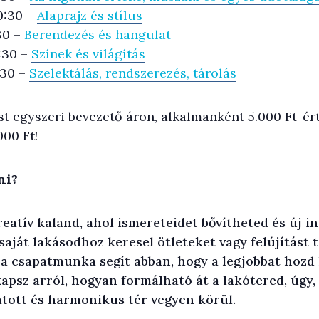
20:30 –
Alaprajz és stílus
:30 –
Berendezés és hangulat
0:30 –
Színek és világítás
:30 –
Szelektálás, rendszerezés, tárolás
 egyszeri bevezető áron, alkalmanként 5.000 Ft-ért 
000 Ft!
ni?
eatív kaland, ahol ismereteidet bővítheted és új in
ját lakásodhoz keresel ötleteket vagy felújítást te
a csapatmunka segít abban, hogy a legjobbat hozd 
kapsz arról, hogyan formálható át a lakótered, úg
atott és harmonikus tér vegyen körül.