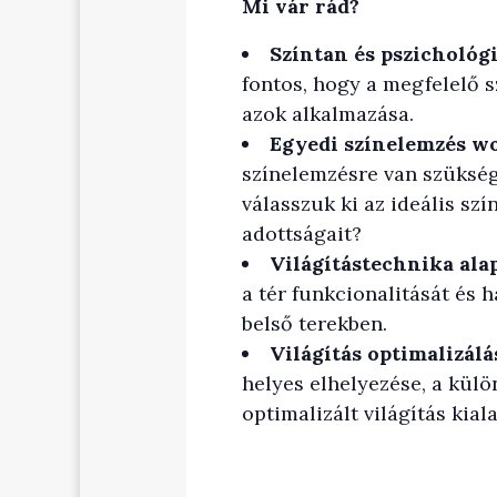
Mi vár rád?
Színtan és pszichológi
fontos, hogy a megfelelő s
azok alkalmazása.
Egyedi színelemzés w
színelemzésre van szükség
válasszuk ki az ideális szí
adottságait?
Világítástechnika alap
a tér funkcionalitását és 
belső terekben.
Világítás optimalizálá
helyes elhelyezése, a kül
optimalizált világítás kial