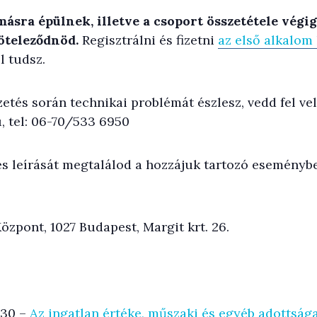
ásra épülnek, illetve a csoport összetétele végig
köteleződnöd.
Regisztrálni és fizetni
az első alkalom 
l tudsz.
izetés során technikai problémát észlesz, vedd fel ve
u
, tel: 06-70/533 6950
s leírását megtalálod a hozzájuk tartozó eseményben
Központ, 1027 Budapest, Margit krt. 26.
0:30 –
Az ingatlan értéke, műszaki és egyéb adottság