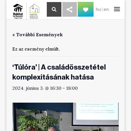
hu
|
en
« További Események
Ez az esemény elmúlt.
‘Túlóra’ | A családösszetétel
komplexitásának hatása
2024. június 3. @ 16:30
-
18:00