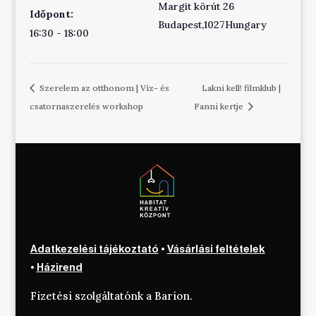
Margit körút 26
Időpont:
Budapest
,
1027
Hungary
16:30 - 18:00
Szerelem az otthonom | Víz- és
Lakni kell! filmklub |
csatornaszerelés workshop
Fanni kertje
Adatkezelési tájékoztató
•
Vásárlási feltételek
•
Házirend
Fizetési szolgáltatónk a Barion.