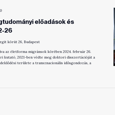
30
égtudományi előadások és
2-26
rgit körút 26, Budapest
atíva az életforma migránsok körében 2024. február 26.
i kutató, 2021-ben védte meg doktori disszertációját a
klődési területe a transznacionális idősgondozás, a