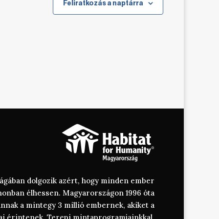
Feliratkozás a naptárra
szágában dolgozik azért, hogy minden ember
thonban élhessen. Magyarországon 1996 óta
annak a mintegy 3 millió embernek, akiket a
ai érintenek. Terepi mintaprogramjainkkal,