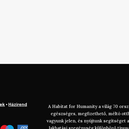
lek
•
Házirend
A Habitat for Humanity a világ 70 or
egészséges, megfizethető, méltó ot
vagyunk jelen, és nyújtunk segítséget 
lakhatási szegénység különböző típus