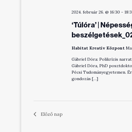
2024. február 26. @ 16:30
-
18:
‘Túlóra’ | Népess
beszélgetések_0
Habitat Kreatív Központ
Ma
Gábriel Dóra: Polikrízis narr
Gábriel Dóra, PhD posztdoktor
Pécsi Tudományegyetemen. Érde
gondozás […]
Előző nap