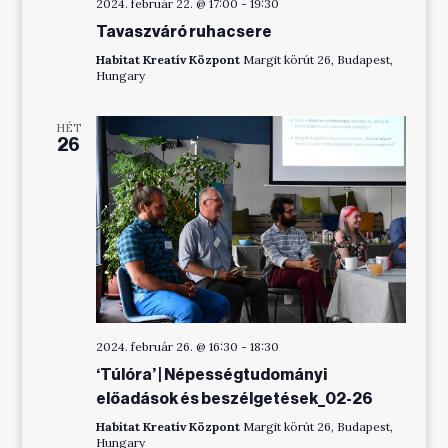
2024. február 22. @ 17:00
-
19:30
Tavaszváró ruhacsere
Habitat Kreatív Központ
Margit körút 26, Budapest,
Hungary
HÉT
26
2024. február 26. @ 16:30
-
18:30
‘Túlóra’ | Népességtudományi
előadások és beszélgetések_02-26
Habitat Kreatív Központ
Margit körút 26, Budapest,
Hungary