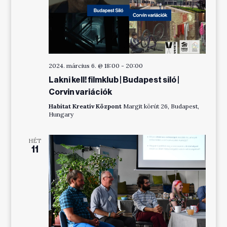
2024. március 6. @ 18:00
-
20:00
Lakni kell! filmklub | Budapest siló |
Corvin variációk
Habitat Kreatív Központ
Margit körút 26, Budapest,
Hungary
HÉT
11