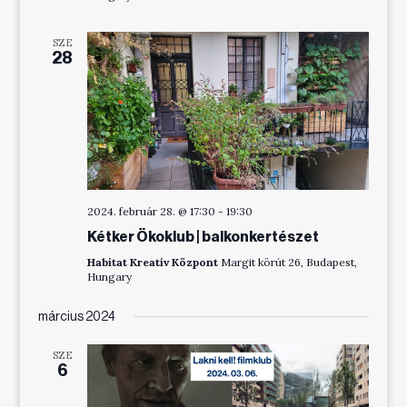
SZE
28
2024. február 28. @ 17:30
-
19:30
Kétker Ökoklub | balkonkertészet
Habitat Kreatív Központ
Margit körút 26, Budapest,
Hungary
március 2024
SZE
6