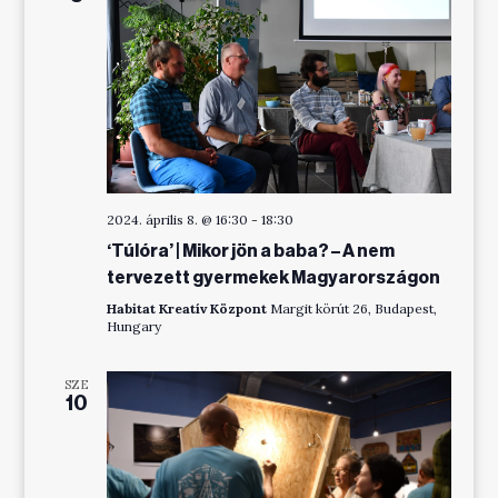
2024. április 8. @ 16:30
-
18:30
‘Túlóra’ | Mikor jön a baba? – A nem
tervezett gyermekek Magyarországon
Habitat Kreatív Központ
Margit körút 26, Budapest,
Hungary
SZE
10