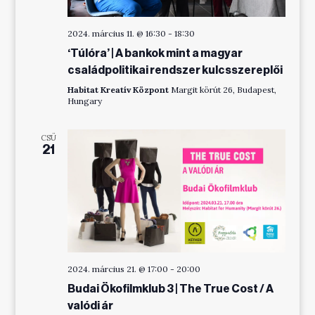
2024. március 11. @ 16:30
-
18:30
‘Túlóra’ | A bankok mint a magyar
családpolitikai rendszer kulcsszereplői
Habitat Kreatív Központ
Margit körút 26, Budapest,
Hungary
CSÜ
21
2024. március 21. @ 17:00
-
20:00
Budai Ökofilmklub 3 | The True Cost / A
valódi ár