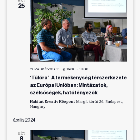
HÉT
25
2024. március 25. @ 16:30
-
18:30
‘Túlóra’ | A termékenység térszerkezete
az Európai Unióban: Mintázatok,
szélsőségek, hatótényezők
Habitat Kreatív Központ
Margit körút 26, Budapest,
Hungary
április 2024
HÉT
8