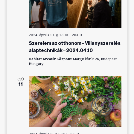
2024. április 10. @ 17:00
-
20:00
Szerelem az otthonom – Villanyszerelés
alaptechnikák – 2024.04.10
Habitat Kreatív Központ
Margit körút 26, Budapest,
Hungary
CSÜ
11
2024. április 11. @ 17:30
-
19:30