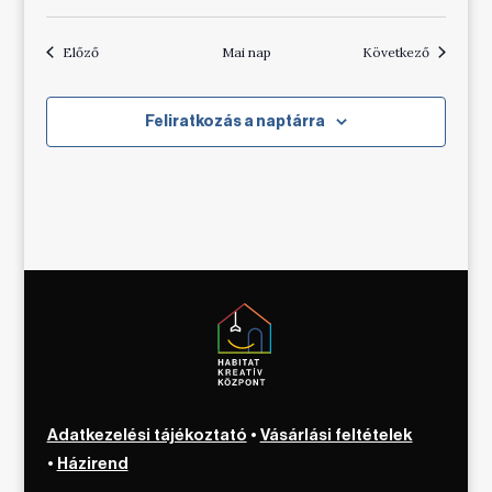
Események
Esemény
Előző
Mai nap
Következő
Feliratkozás a naptárra
Adatkezelési tájékoztató
•
Vásárlási feltételek
•
Házirend